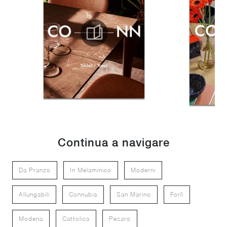
Continua a navigare
Da Pranzo
In Melaminico
Moderni
Allungabili
Connubia
San Marino
Forlì
Modena
Cattolica
Pesaro