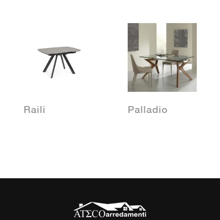
Raili
Palladio