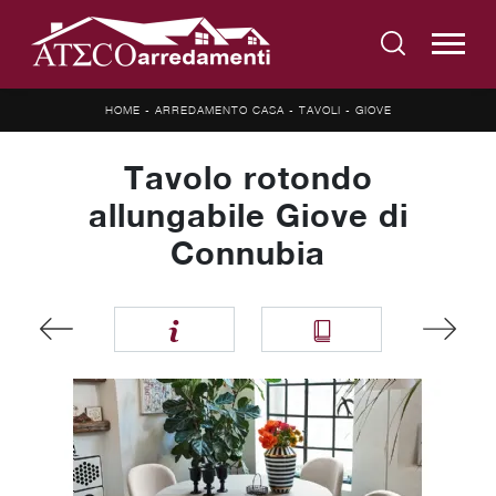
HOME
-
ARREDAMENTO CASA
-
TAVOLI
-
GIOVE
Tavolo rotondo
allungabile Giove di
Connubia