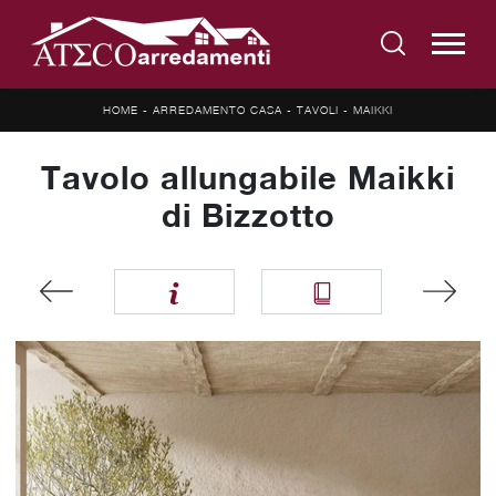
HOME
-
ARREDAMENTO CASA
-
TAVOLI
-
MAIKKI
Tavolo allungabile Maikki
di Bizzotto