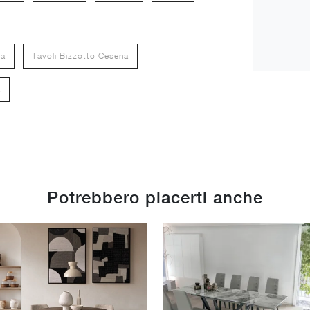
na
Tavoli Bizzotto Cesena
a
Potrebbero piacerti anche