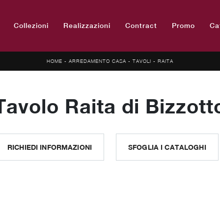
Collezioni
Realizzazioni
Contract
Promo
Ca
HOME
-
ARREDAMENTO CASA
-
TAVOLI
-
RAITA
Tavolo Raita di Bizzott
RICHIEDI INFORMAZIONI
SFOGLIA I CATALOGHI