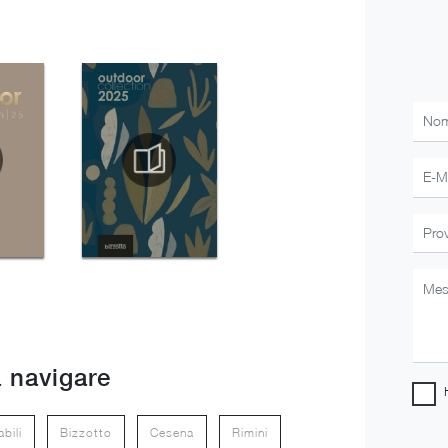
 navigare
bili
Bizzotto
Cesena
Rimini