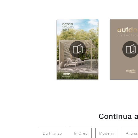
Continua a
Da Pranzo
In Gres
Moderni
Allunga