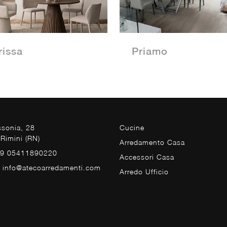
rissa
Priamo
ssonia, 28
Cucine
Rimini (RN)
Arredamento Casa
39 05411890220
Accessori Casa
. info@atecoarredamenti.com
Arredo Ufficio