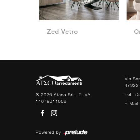
Zed Vetro
O
Via Sa
47922 
Tel. +
® 2026 Ateco Srl - P.IVA
14679011008
E-Mail
Powered by