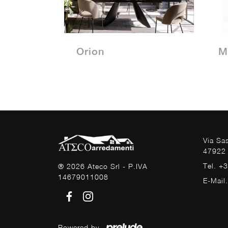
Orion
M
Via Sa
47922 
Tel. +
® 2026 Ateco Srl - P.IVA
14679011008
E-Mail
Powered by