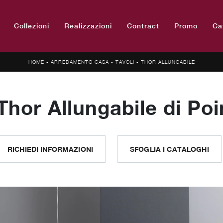
Collezioni
Realizzazioni
Contract
Promo
Ca
HOME
-
ARREDAMENTO CASA
-
TAVOLI
-
THOR ALLUNGABILE
Thor Allungabile di Po
RICHIEDI INFORMAZIONI
SFOGLIA I CATALOGHI