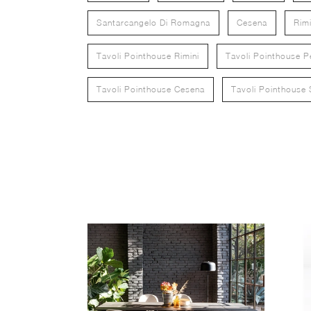
Santarcangelo Di Romagna
Cesena
Rimi
Tavoli Pointhouse Rimini
Tavoli Pointhouse P
Tavoli Pointhouse Cesena
Tavoli Pointhouse