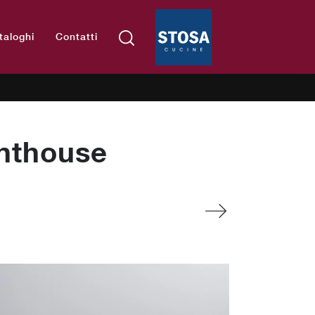
taloghi
Contatti
inthouse