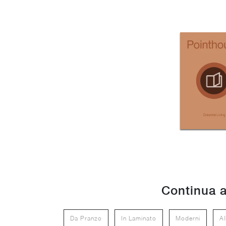
Continua a
Da Pranzo
In Laminato
Moderni
Al