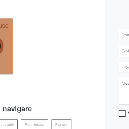
 navigare
lungabili
Pointhouse
Pesaro