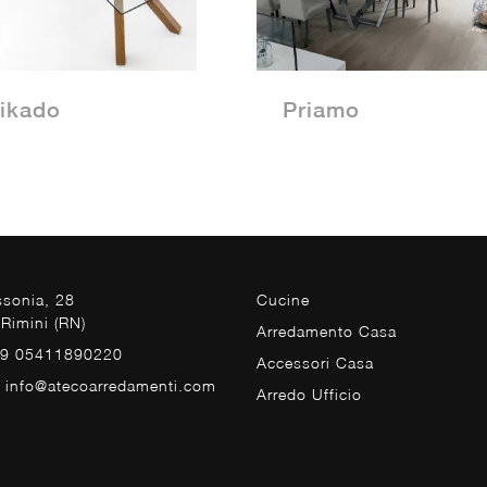
ikado
Priamo
ssonia, 28
Cucine
Rimini (RN)
Arredamento Casa
39 05411890220
Accessori Casa
. info@atecoarredamenti.com
Arredo Ufficio