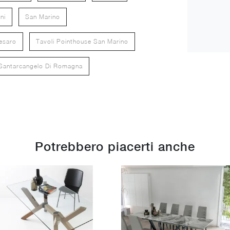
ni
San Marino
esaro
Tavoli Pointhouse San Marino
 Santarcangelo Di Romagna
Potrebbero piacerti anche