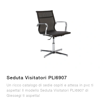
Seduta Visitatori PL|6907
Un ricco catalogo di sedie ospiti e attesa in pvc ti
aspetta! Il modello Seduta Visitatori PL|6907 di
Giessegi ti aspetta!