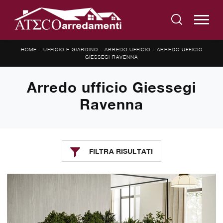
HOME
-
UFFICIO E GIARDINO
-
ARREDO UFFICIO
-
ARREDO UFFICIO
GIESSEGI RAVENNA
Arredo ufficio Giessegi
Ravenna
FILTRA RISULTATI