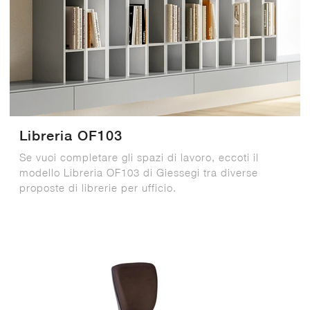
Libreria OF103
Se vuoi completare gli spazi di lavoro, eccoti il
modello Libreria OF103 di Giessegi tra diverse
proposte di librerie per ufficio.