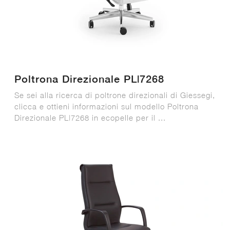
Poltrona Direzionale PL|7268
Se sei alla ricerca di poltrone direzionali di Giessegi,
clicca e ottieni informazioni sul modello Poltrona
Direzionale PL|7268 in ecopelle per il ...