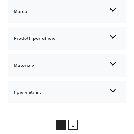
Marca
Prodotti per ufficio
Materiale
I più visti a :
1
2