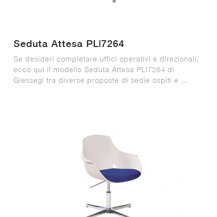
Seduta Attesa PL|7264
Se desideri completare uffici operativi e direzionali,
ecco qui il modello Seduta Attesa PL|7264 di
Giessegi tra diverse proposte di sedie ospiti e ...