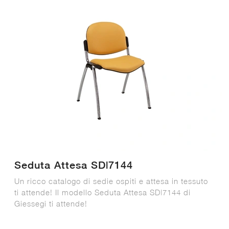
Seduta Attesa SD|7144
Un ricco catalogo di sedie ospiti e attesa in tessuto
ti attende! Il modello Seduta Attesa SD|7144 di
Giessegi ti attende!