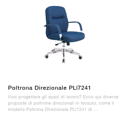
Poltrona Direzionale PL|7241
Vuoi progettare gli spazi di lavoro? Ecco qui diverse
proposte di poltrone direzionali in tessuto, come il
modello Poltrona Direzionale PL|7241 di ...