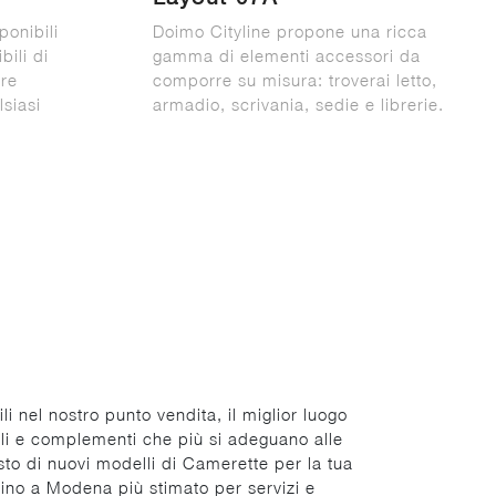
ponibili
Doimo Cityline propone una ricca
ili di
gamma di elementi accessori da
re
comporre su misura: troverai letto,
lsiasi
armadio, scrivania, sedie e librerie.
 nel nostro punto vendita, il miglior luogo
ili e complementi che più si adeguano alle
sto di nuovi modelli di Camerette per la tua
icino a Modena più stimato per servizi e