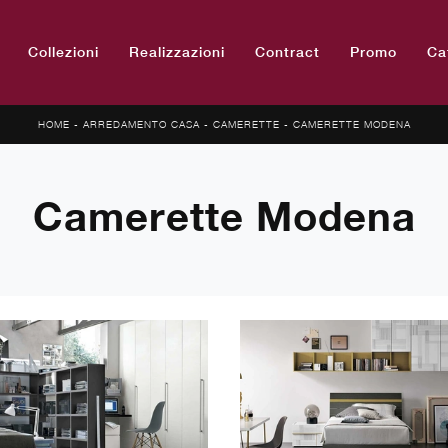
Collezioni
Realizzazioni
Contract
Promo
Ca
HOME
-
ARREDAMENTO CASA
-
CAMERETTE
-
CAMERETTE MODENA
Camerette Modena