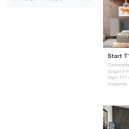
Start T
Camerette
scopri il 
Start T11 
moderne.