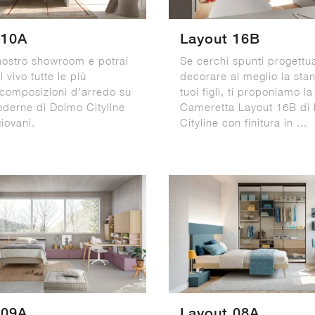
 10A
Layout 16B
 nostro showroom e potrai
Se cerchi spunti progettua
 vivo tutte le più
decorare al meglio la sta
 composizioni d'arredo su
tuoi figli, ti proponiamo la
derne di Doimo Cityline
Cameretta Layout 16B di
giovani.
Cityline con finitura in ...
 09A
Layout 08A