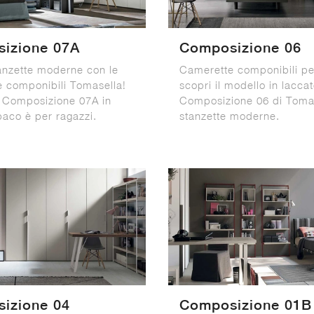
izione 07A
Composizione 06
anzette moderne con le
Camerette componibili pe
 componibili Tomasella!
scopri il modello in lacca
o Composizione 07A in
Composizione 06 di Toma
paco è per ragazzi.
stanzette moderne.
izione 04
Composizione 01B