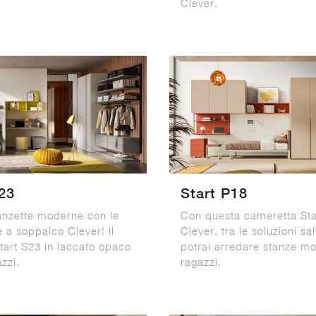
Clever.
23
Start P18
anzette moderne con le
Con questa cameretta Sta
 a soppalco Clever! Il
Clever, tra le soluzioni sa
tart S23 in laccato opaco
potrai arredare stanze m
zzi.
ragazzi.