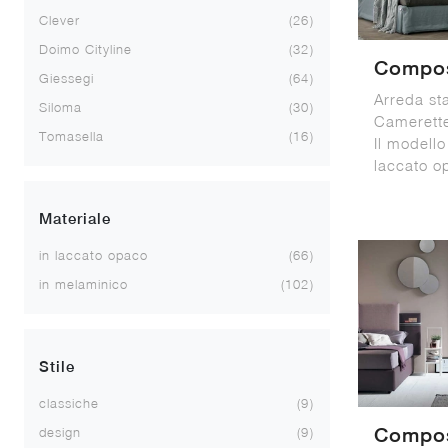
Clever
26
Doimo Cityline
32
Compos
Giessegi
64
Arreda st
Siloma
30
Camerette
Tomasella
16
Il modell
laccato o
Materiale
in laccato opaco
66
in melaminico
102
Stile
classiche
9
Compos
design
9