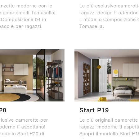
anzette moderne con le
Le più esclusive camerett
 componibili Tomasella!
ragazzi design ti attendon
o Composizione 04 in
il modello Composizione 
paco è per ragazzi.
Tomasella.
20
Start P19
clusive camerette per
Le più originali camerette
oderne ti aspettano!
ragazzi moderne ti aspett
modello Start P20 di
Scopri il modello Start P1