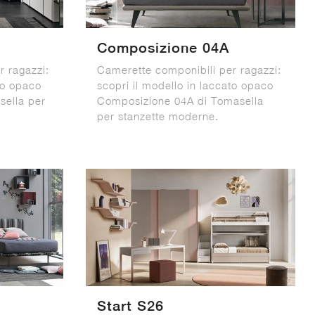
Composizione 04A
r ragazzi:
Camerette componibili per ragazzi:
to opaco
scopri il modello in laccato opaco
sella per
Composizione 04A di Tomasella
per stanzette moderne.
Start S26