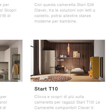
e per
Con questa cameretta Start S26
o! Scopri
Clever, tra le soluzioni con letti a
01B di
castello, potrai allestire stanze
moderne per bambine.
Start T10
 per
Clicca e scopri di più sulla
ano!
cameretta per ragazzi Start T10! Le
9 di
Camerette componibili Clever ti