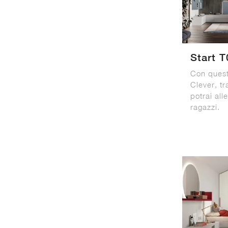
Start T
Con quest
Clever, tr
potrai al
ragazzi.