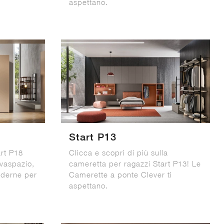
aspettano.
Start P13
rt P18
Clicca e scopri di più sulla
lvaspazio,
cameretta per ragazzi Start P13! Le
oderne per
Camerette a ponte Clever ti
aspettano.