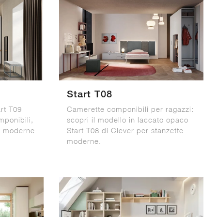
Start T08
rt T09
Camerette componibili per ragazzi:
mponibili,
scopri il modello in laccato opaco
e moderne
Start T08 di Clever per stanzette
moderne.