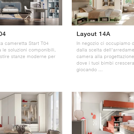
04
Layout 14A
a cameretta Start T04
In negozio ci occupiamo di
a le soluzioni componibili,
dalla scelta dell'arredame
lestire stanze moderne per
camera alla progettazione
dove i tuoi bimbi crescer
giocando ...