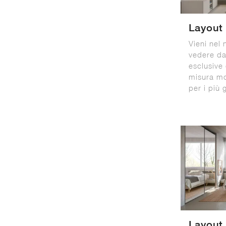
Layout
Vieni nel
vedere dal
esclusive
misura mo
per i più 
Layout