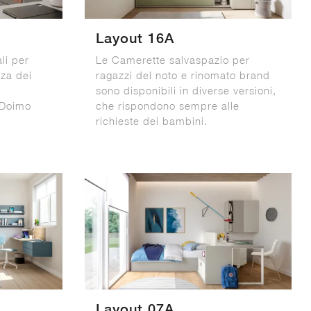
Layout 16A
li per
Le Camerette salvaspazio per
nza dei
ragazzi del noto e rinomato brand
sono disponibili in diverse versioni,
 Doimo
che rispondono sempre alle
richieste dei bambini.
Layout 07A