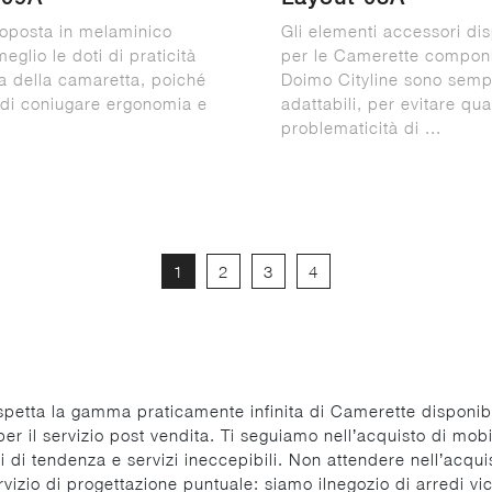
oposta in melaminico
Gli elementi accessori dis
meglio le doti di praticità
per le Camerette componib
ca della camaretta, poiché
Doimo Cityline sono semp
di coniugare ergonomia e
adattabili, per evitare qua
.
problematicità di ...
1
2
3
4
etta la gamma praticamente infinita di Camerette disponibili
er il servizio post vendita. Ti seguiamo nell’acquisto di mob
i di tendenza e servizi ineccepibili. Non attendere nell’acqui
ervizio di progettazione puntuale: siamo ilnegozio di arredi v