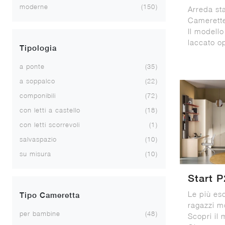
moderne
150
Arreda st
Camerette
Il modell
laccato o
Tipologia
a ponte
35
a soppalco
22
componibili
72
con letti a castello
18
con letti scorrevoli
1
salvaspazio
10
su misura
10
Start P
Le più es
Tipo Cameretta
ragazzi m
per bambine
48
Scopri il 