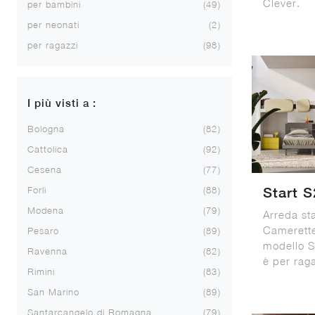
Clever.
per bambini
49
per neonati
2
per ragazzi
98
I più visti a :
Bologna
82
Cattolica
92
Cesena
77
Forlì
88
Start S
Modena
79
Arreda st
Camerette
Pesaro
89
modello S
Ravenna
82
è per raga
Rimini
83
San Marino
89
Santarcangelo di Romagna
79