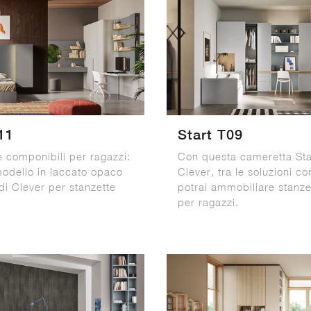
11
Start T09
 componibili per ragazzi:
Con questa cameretta Sta
modello in laccato opaco
Clever, tra le soluzioni co
di Clever per stanzette
potrai ammobiliare stanz
per ragazzi.