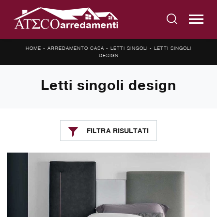
HOME
-
ARREDAMENTO CASA
-
LETTI SINGOLI
-
LETTI SINGOLI
DESIGN
Letti singoli design
FILTRA RISULTATI