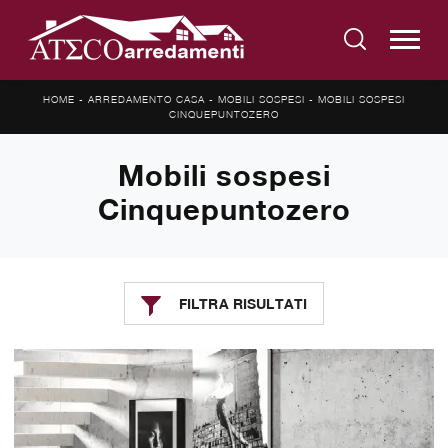
HOME
-
ARREDAMENTO CASA
-
MOBILI SOSPESI
-
MOBILI SOSPESI
CINQUEPUNTOZERO
Mobili sospesi
Cinquepuntozero
FILTRA RISULTATI