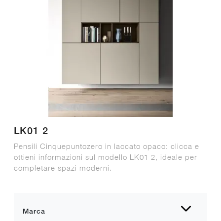
LK01 2
Pensili Cinquepuntozero in laccato opaco: clicca e
ottieni informazioni sul modello LK01 2, ideale per
completare spazi moderni.
Marca