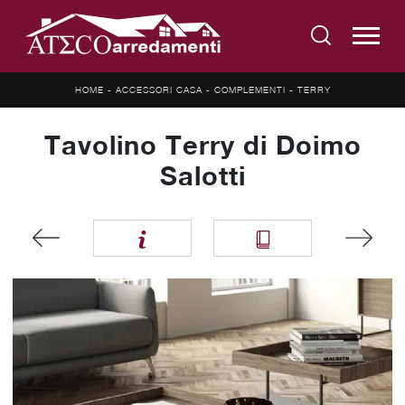
HOME
-
ACCESSORI CASA
-
COMPLEMENTI
-
TERRY
Tavolino Terry di Doimo
Salotti