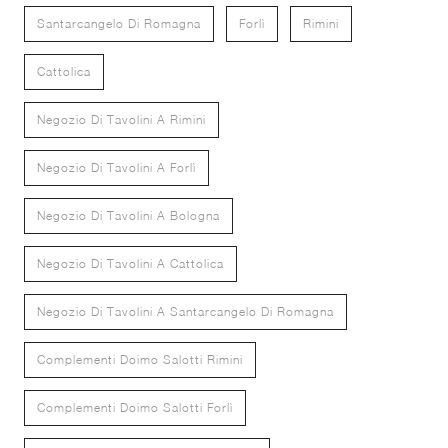
Santarcangelo Di Romagna
Forlì
Rimini
Cattolica
Negozio Di Tavolini A Rimini
Negozio Di Tavolini A Forlì
Negozio Di Tavolini A Bologna
Negozio Di Tavolini A Cattolica
Negozio Di Tavolini A Santarcangelo Di Romagna
Complementi Doimo Salotti Rimini
Complementi Doimo Salotti Forlì