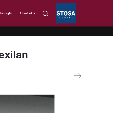
taloghi
Contatti
exilan