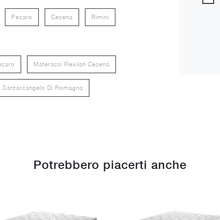
Pesaro
Cesena
Rimini
esaro
Materassi Flexilan Cesena
an Santarcangelo Di Romagna
Potrebbero piacerti anche