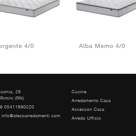
orgente 4/0
Alba Memo 4/0
ssonia, 28
Cucine
Rimini (RN)
Arredamento Casa
39 05411890220
Accessori Casa
. info@atecoarredamenti.com
Arredo Ufficio