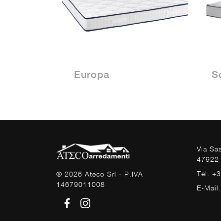
Europa
S
Via Sa
47922 
Tel. +
® 2026 Ateco Srl - P.IVA
14679011008
E-Mail