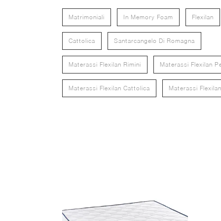
Matrimoniali
In Memory Foam
Flexilan
Cattolica
Santarcangelo Di Romagna
Materassi Flexilan Rimini
Materassi Flexilan P
Materassi Flexilan Cattolica
Materassi Flexil