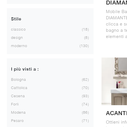
DIAMA
Mobile B
DIAMANTE
Stile
clicca e s
classico
18
bagno a te
elementi 
design
8
moderno
130
I più visti a :
Bologna
62
Cattolica
70
Cesena
93
Forlì
74
ACANT
Modena
86
Pesaro
71
Ottieni in