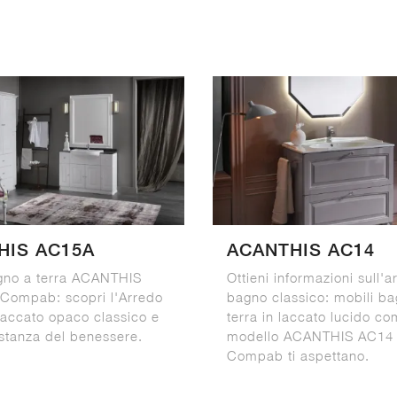
HIS AC15A
ACANTHIS AC14
gno a terra ACANTHIS
Ottieni informazioni sull'a
Compab: scopri l'Arredo
bagno classico: mobili b
laccato opaco classico e
terra in laccato lucido co
 stanza del benessere.
modello ACANTHIS AC14 
Compab ti aspettano.