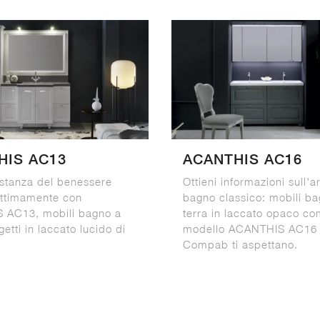
HIS AC13
ACANTHIS AC16
 stanza del benessere
Ottieni informazioni sull'a
ottimamente con
bagno classico: mobili b
 AC13, mobili bagno a
terra in laccato opaco co
getti in laccato lucido di
modello ACANTHIS AC16 
Compab ti aspettano.