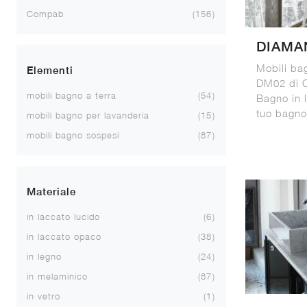
Compab
156
DIAMA
Mobili b
Elementi
DM02 di C
mobili bagno a terra
54
Bagno in l
tuo bagno
mobili bagno per lavanderia
15
mobili bagno sospesi
87
Materiale
in laccato lucido
6
in laccato opaco
38
in legno
24
in melaminico
87
in vetro
1