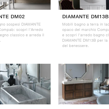
NTE DM02
DIAMANTE DM13B
agno sospesi DIAMANTE
Mobili bagno a terra in la
ompab: scopri l'Arredo
opaco del marchio Compa
egno classico e arreda il
e scopri l'arredo bagno c
.
DIAMANTE DM13B per la 
del benessere.