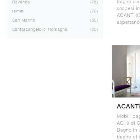
bagno cla
Ravenna
78
sospesi i
Rimini
76
ACANTHIS
San Marino
85
aspettano
Santarcangelo di Romagna
85
ACANT
Mobili ba
AC19 di C
Bagno in l
bagno di 