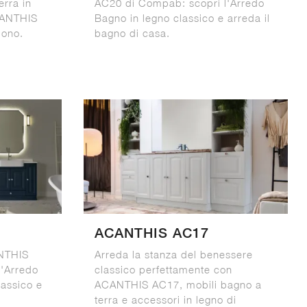
erra in
AC20 di Compab: scopri l'Arredo
CANTHIS
Bagno in legno classico e arreda il
dono.
bagno di casa.
ACANTHIS AC17
ANTHIS
Arreda la stanza del benessere
'Arredo
classico perfettamente con
lassico e
ACANTHIS AC17, mobili bagno a
terra e accessori in legno di