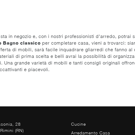
ista in negozio e, con i nostri professionisti d'arredo, potra
o Bagno
classico
per completare casa, vieni a trovarci: sia
ferta di mobili, sarà facile inquadrare gliarredi che fanno al 
riali di prima scelta e belli avrai la possibilità di organizza
 Una grande varietà di mobili e tanti consigli originali offro
ccattivanti e piacevoli.
ssonia, 28
Cucine
Rimini (RN)
Arredamento Casa