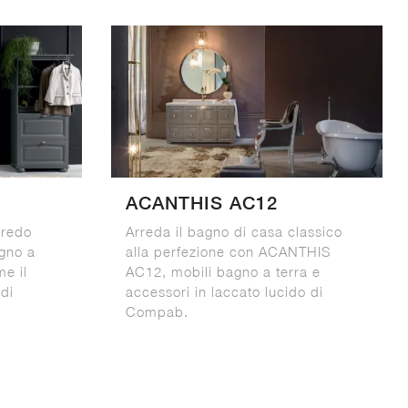
ACANTHIS AC12
rredo
Arreda il bagno di casa classico
agno a
alla perfezione con ACANTHIS
me il
AC12, mobili bagno a terra e
di
accessori in laccato lucido di
Compab.