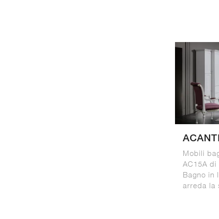
ACANT
Mobili ba
AC15A di 
Bagno in 
arreda la