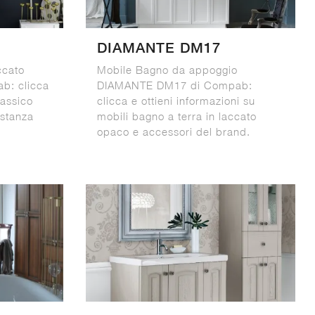
DIAMANTE DM17
ccato
Mobile Bagno da appoggio
b: clicca
DIAMANTE DM17 di Compab:
lassico
clicca e ottieni informazioni su
stanza
mobili bagno a terra in laccato
opaco e accessori del brand.