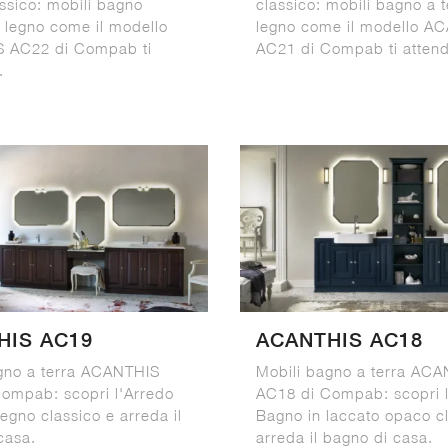
ssico: mobili bagno
classico: mobili bagno a t
n legno come il modello
legno come il modello A
 AC22 di Compab ti
AC21 di Compab ti atten
.
HIS AC19
ACANTHIS AC18
gno a terra ACANTHIS
Mobili bagno a terra AC
ompab: scopri l'Arredo
AC18 di Compab: scopri l
egno classico e arreda il
Bagno in laccato opaco c
casa.
arreda il bagno di casa.