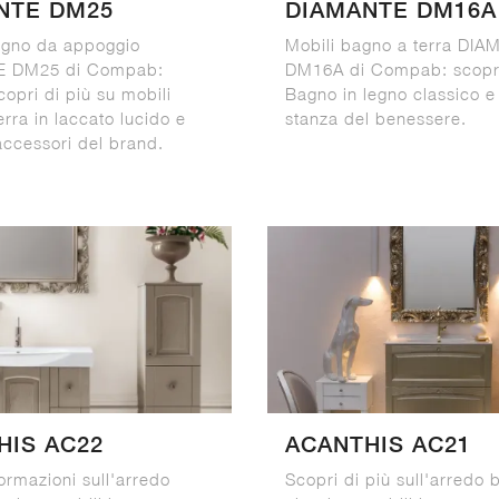
NTE DM25
DIAMANTE DM16A
agno da appoggio
Mobili bagno a terra DI
 DM25 di Compab:
DM16A di Compab: scopri
copri di più su mobili
Bagno in legno classico e
rra in laccato lucido e
stanza del benessere.
accessori del brand.
HIS AC22
ACANTHIS AC21
formazioni sull'arredo
Scopri di più sull'arredo