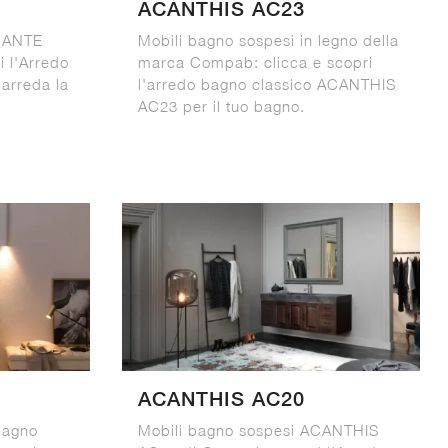
ACANTHIS AC23
AMANTE
Mobili bagno sospesi in legno della
 l'Arredo
marca Compab: clicca e scopri
 arreda la
l'arredo bagno classico ACANTHIS
AC23 per il tuo bagno.
ACANTHIS AC20
 bagno
Mobili bagno sospesi ACANTHIS