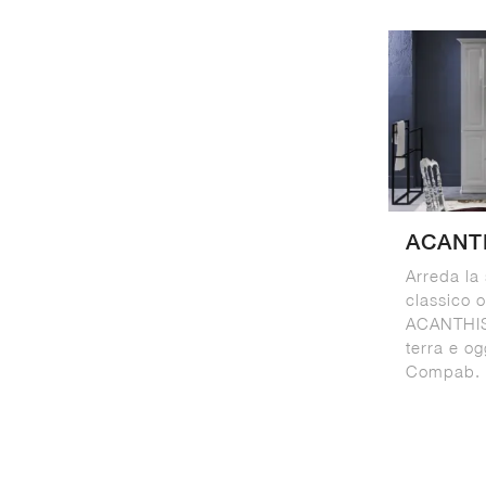
ACANT
Arreda la
classico 
ACANTHIS
terra e og
Compab.