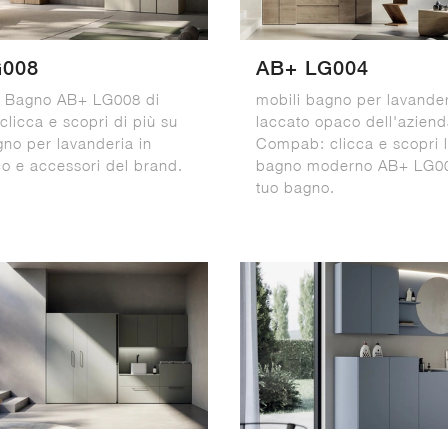
G008
AB+ LG004
a Bagno AB+ LG008 di
mobili bagno per lavander
licca e scopri di più su
laccato opaco dell'azien
gno per lavanderia in
Compab: clicca e scopri 
o e accessori del brand.
bagno moderno AB+ LG004
tuo bagno.