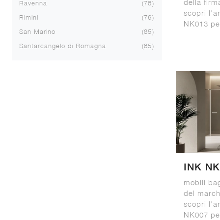
della fir
Ravenna
78
scopri l'
Rimini
76
NK013 per
San Marino
85
Santarcangelo di Romagna
85
INK NK
mobili ba
del march
scopri l'
NK007 per