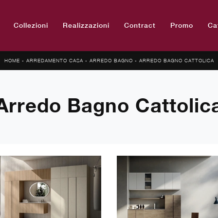
Collezioni
Realizzazioni
Contract
Promo
Ca
HOME
-
ARREDAMENTO CASA
-
ARREDO BAGNO
-
ARREDO BAGNO CATTOLICA
Arredo Bagno Cattolic