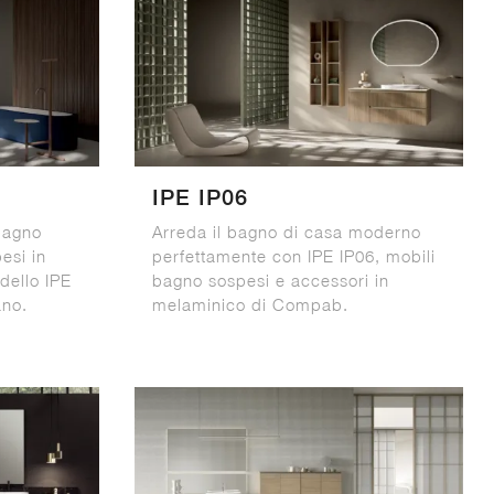
IPE IP06
 bagno
Arreda il bagno di casa moderno
esi in
perfettamente con IPE IP06, mobili
dello IPE
bagno sospesi e accessori in
ano.
melaminico di Compab.