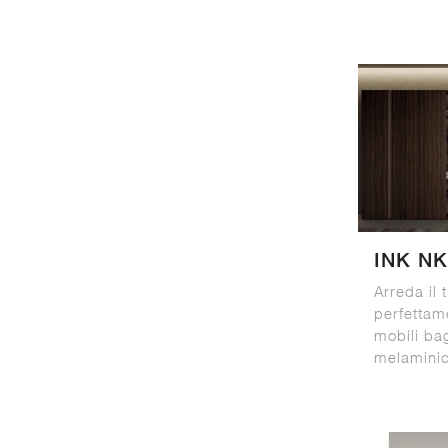
INK NK
Arreda il
perfettam
mobili bag
melamini