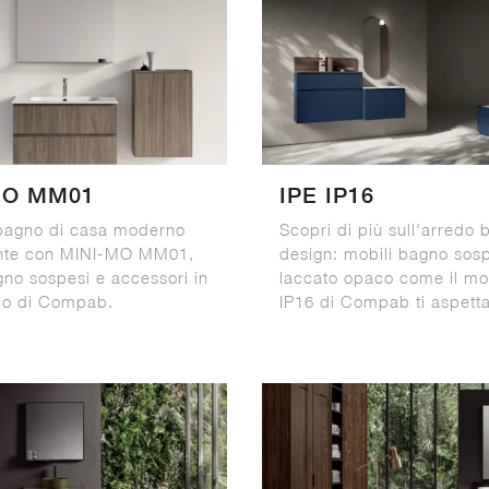
MO MM01
IPE IP16
 bagno di casa moderno
Scopri di più sull'arredo
nte con MINI-MO MM01,
design: mobili bagno sosp
gno sospesi e accessori in
laccato opaco come il mo
co di Compab.
IP16 di Compab ti aspett