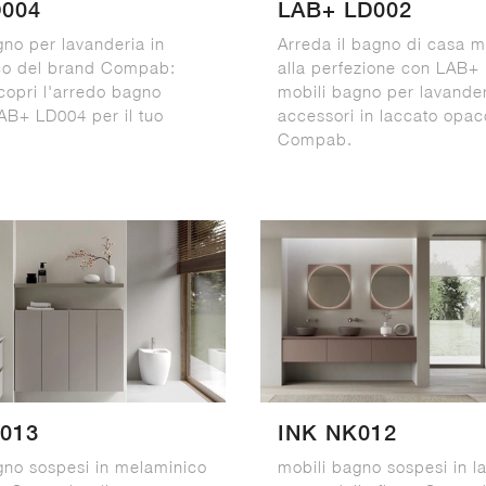
D004
LAB+ LD002
gno per lavanderia in
Arreda il bagno di casa 
co del brand Compab:
alla perfezione con LAB+
scopri l'arredo bagno
mobili bagno per lavander
B+ LD004 per il tuo
accessori in laccato opac
Compab.
013
INK NK012
gno sospesi in melaminico
mobili bagno sospesi in l