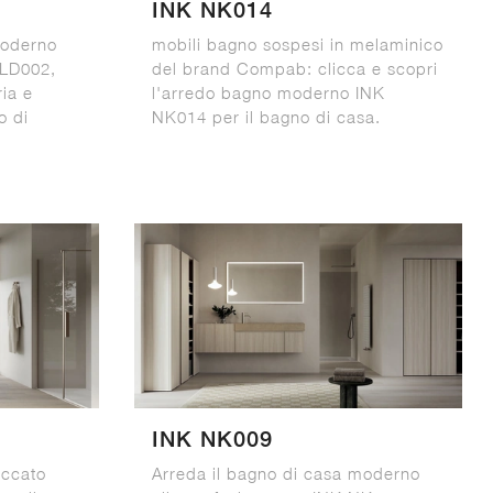
INK NK014
moderno
mobili bagno sospesi in melaminico
 LD002,
del brand Compab: clicca e scopri
ia e
l'arredo bagno moderno INK
o di
NK014 per il bagno di casa.
INK NK009
accato
Arreda il bagno di casa moderno