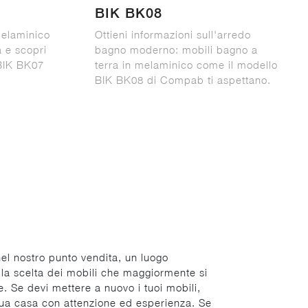
BIK BK08
melaminico
Ottieni informazioni sull'arredo
 e scopri
bagno moderno: mobili bagno a
BIK BK07
terra in melaminico come il modello
BIK BK08 di Compab ti aspettano.
 nel nostro punto vendita, un luogo
ella scelta dei mobili che maggiormente si
e. Se devi mettere a nuovo i tuoi mobili,
 tua casa con attenzione ed esperienza. Se