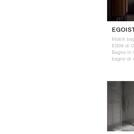
EGOIS
Mobili ba
EG08 di C
Bagno in 
bagno di 