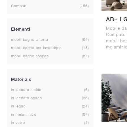
Compab
156
AB+ L
Mobile d
Elementi
Compab: c
mobili bagno a terra
54
mobili ba
melaminic
mobili bagno per lavanderia
15
mobili bagno sospesi
87
Materiale
in laccato lucido
6
in laccato opaco
38
in legno
24
in melaminico
87
in vetro
1