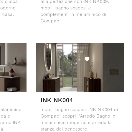
: clicca
alla perfezione con INK NK009,
moderno
mobili bagno sospesi e
i casa.
complementi in melaminico di
Compab.
INK NK004
melaminico
mobili bagno sospesi INK NK004 di
cca e
Compab: scopri l'Arredo Bagno in
derno INK
melaminico moderno e arreda la
sa.
stanza del benessere.