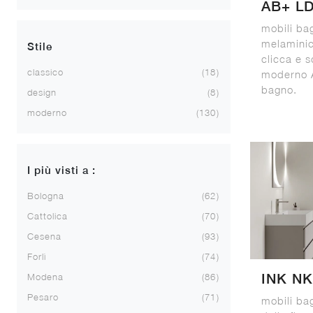
AB+ L
mobili ba
melamini
Stile
clicca e 
classico
18
moderno A
bagno.
design
8
moderno
130
I più visti a :
Bologna
62
Cattolica
70
Cesena
93
Forlì
74
INK NK
Modena
86
Pesaro
71
mobili ba