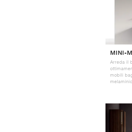
MINI-
Arreda il
ottimame
mobili ba
melamini