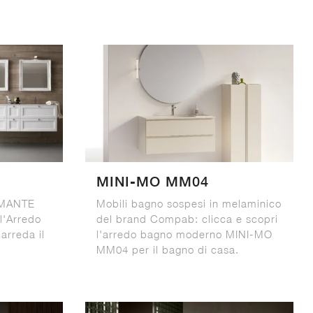
MINI-MO MM04
AMANTE
Mobili bagno sospesi in melaminico
l'Arredo
del brand Compab: clicca e scopri
arreda il
l'arredo bagno moderno MINI-MO
MM04 per il bagno di casa.