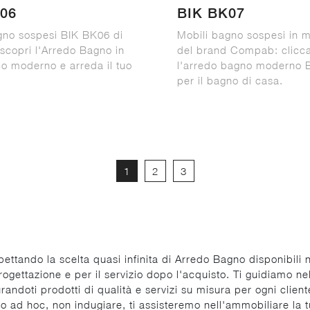
06
BIK BK07
gno sospesi BIK BK06 di
Mobili bagno sospesi in 
copri l'Arredo Bagno in
del brand Compab: clicca
o moderno e arreda il tuo
l'arredo bagno moderno 
per il bagno di casa.
1
2
3
spettando la scelta quasi infinita di Arredo Bagno disponibili
rogettazione e per il servizio dopo l'acquisto. Ti guidiamo n
randoti prodotti di qualità e servizi su misura per ogni client
o ad hoc, non indugiare, ti assisteremo nell'ammobiliare la