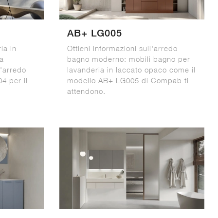
AB+ LG005
ia in
Ottieni informazioni sull'arredo
da
bagno moderno: mobili bagno per
l'arredo
lavanderia in laccato opaco come il
 per il
modello AB+ LG005 di Compab ti
attendono.