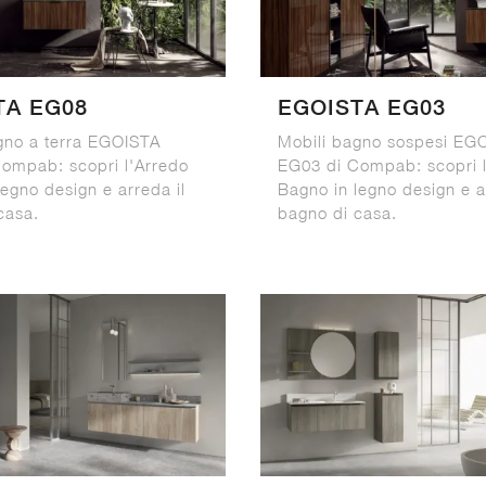
TA EG08
EGOISTA EG03
gno a terra EGOISTA
Mobili bagno sospesi EG
ompab: scopri l'Arredo
EG03 di Compab: scopri l
legno design e arreda il
Bagno in legno design e a
casa.
bagno di casa.