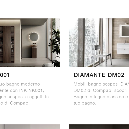
001
DIAMANTE DM02
 tuo bagno moderno
Mobili bagno sospesi DI
ente con INK NK001,
DM02 di Compab: scopri 
no sospesi e oggetti in
Bagno in legno classico e 
co di Compab.
tuo bagno.