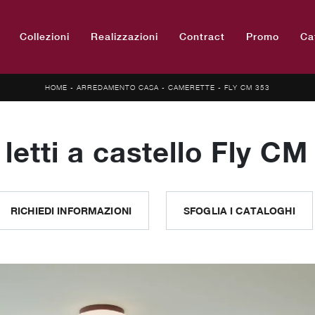
Collezioni
Realizzazioni
Contract
Promo
Ca
HOME
-
ARREDAMENTO CASA
-
CAMERETTE
-
FLY CM 353
etti a castello Fly CM
RICHIEDI INFORMAZIONI
SFOGLIA I CATALOGHI