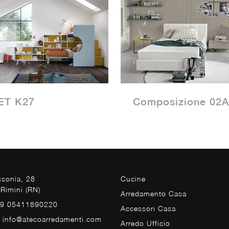
ET K27
Composizione 02A
ssonia, 28
Cucine
Rimini (RN)
Arredamento Casa
39 05411890220
Accessori Casa
. info@atecoarredamenti.com
Arredo Ufficio