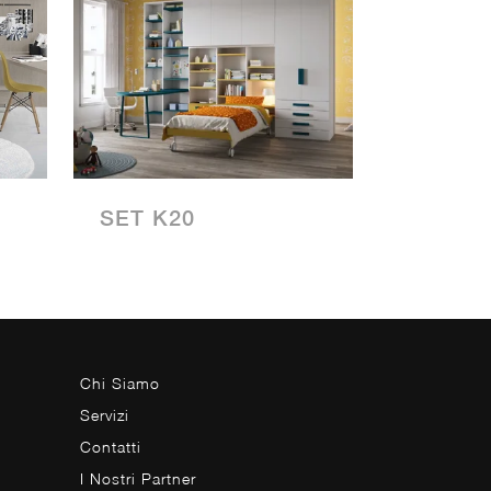
SET K20
Chi Siamo
Servizi
Contatti
I Nostri Partner