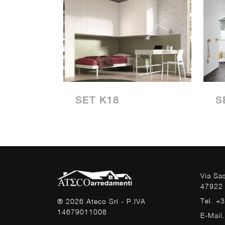
SET K18
S
Via Sa
47922 
Tel. +
® 2026 Ateco Srl - P.IVA
14679011008
E-Mail