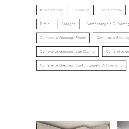
In Melaminico
Moderne
Per Bambini
Rimini
Bologna
Santarcangelo Di Roma
Camerette Giessegi Rimini
Camerette Giesse
Camerette Giessegi San Marino
Camerette Gi
Camerette Giessegi Santarcangelo Di Romagna