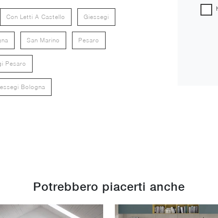
Con Letti A Castello
Giessegi
gna
San Marino
Pesaro
gi Pesaro
essegi Bologna
Potrebbero piacerti anche