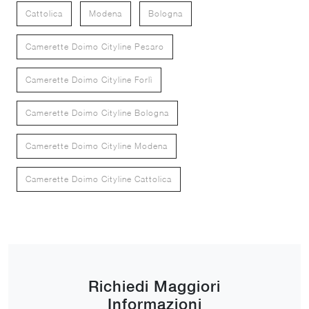
Cattolica
Modena
Bologna
Camerette Doimo Cityline Pesaro
Camerette Doimo Cityline Forlì
Camerette Doimo Cityline Bologna
Camerette Doimo Cityline Modena
Camerette Doimo Cityline Cattolica
Richiedi Maggiori
Informazioni