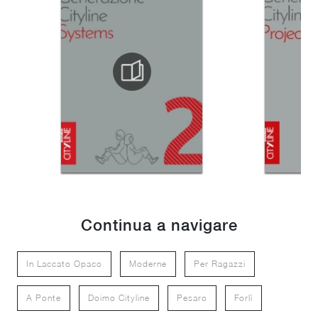
Continua a navigare
In Laccato Opaco
Moderne
Per Ragazzi
A Ponte
Doimo Cityline
Pesaro
Forlì