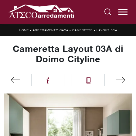
HOME
-
ARREDAMENTO CASA
-
CAMERETTE
-
LAYOUT 03A
Cameretta Layout 03A di
Doimo Cityline