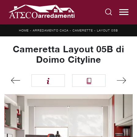
HOME
-
ARREDAMENTO CASA
-
CAMERETTE
-
LAYOUT 05B
Cameretta Layout 05B di
Doimo Cityline