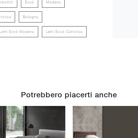
mbottiti
Excò
Modena
tolica
Bologna
Letti Excò Modena
Letti Excò Cattolica
Potrebbero piacerti anche