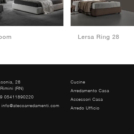
oom
Lersa Ring 28
ssonia, 28
Cucine
Rimini (RN)
Arredamento Casa
39 05411890220
Accessori Casa
. info@atecoarredamenti.com
Arredo Ufficio