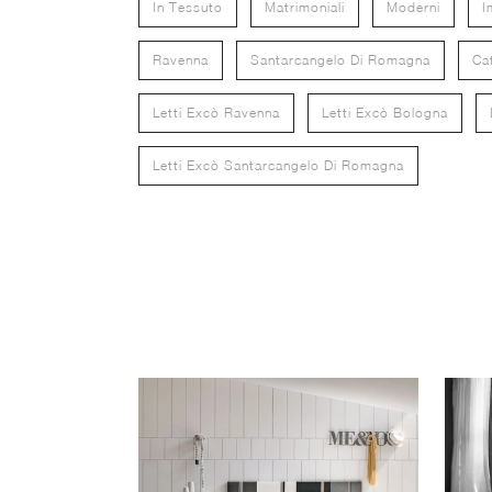
In Tessuto
Matrimoniali
Moderni
I
Ravenna
Santarcangelo Di Romagna
Cat
Letti Excò Ravenna
Letti Excò Bologna
Letti Excò Santarcangelo Di Romagna