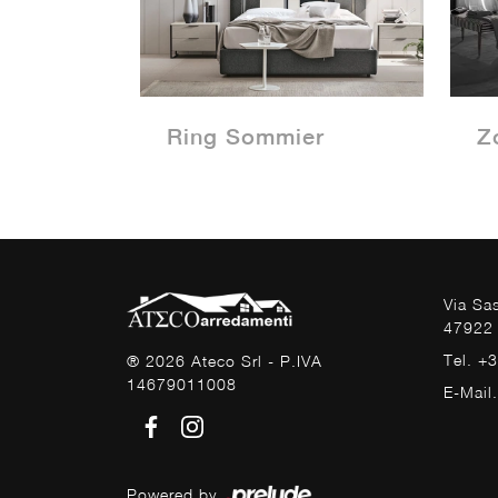
Ring Sommier
Z
Via Sa
47922 
Tel. +
® 2026 Ateco Srl - P.IVA
14679011008
E-Mail
Powered by