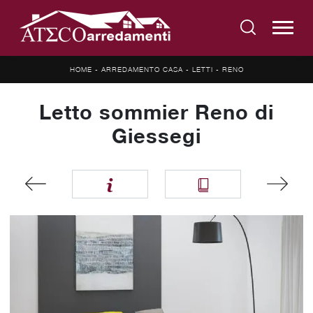
HOME
-
ARREDAMENTO CASA
-
LETTI
-
RENO
Letto sommier Reno di
Giessegi