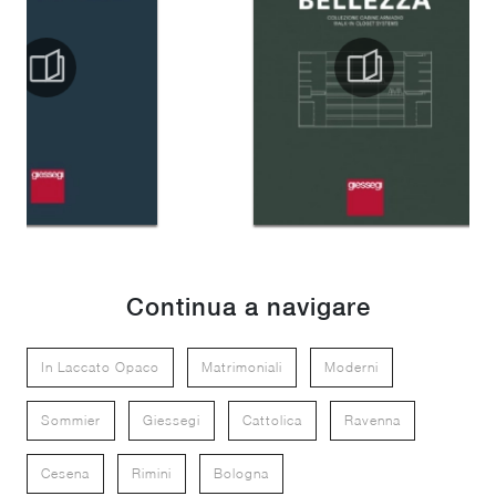
Continua a navigare
In Laccato Opaco
Matrimoniali
Moderni
Sommier
Giessegi
Cattolica
Ravenna
Cesena
Rimini
Bologna