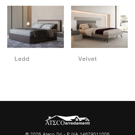
Ledd
Velvet
® 2026 Ateco Srl - P.IVA 14679011008