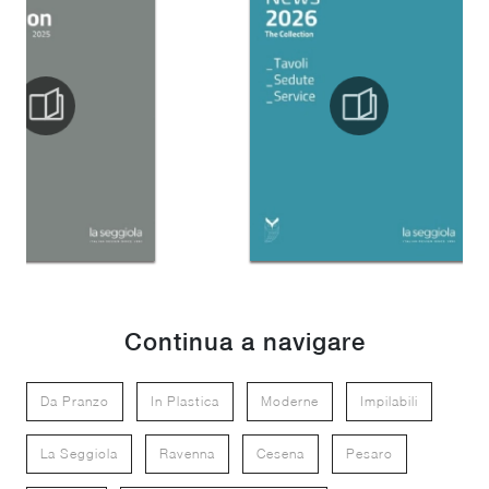
Continua a navigare
Da Pranzo
In Plastica
Moderne
Impilabili
La Seggiola
Ravenna
Cesena
Pesaro