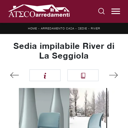
HOME
-
ARREDAMENTO CASA
-
SEDIE
-
RIVER
Sedia impilabile River di
La Seggiola