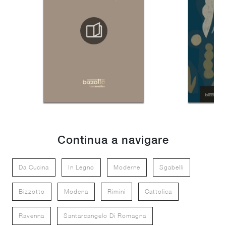
Continua a navigare
Da Cucina
In Legno
Moderne
Sgabelli
Bizzotto
Modena
Rimini
Cattolica
Ravenna
Santarcangelo Di Romagna