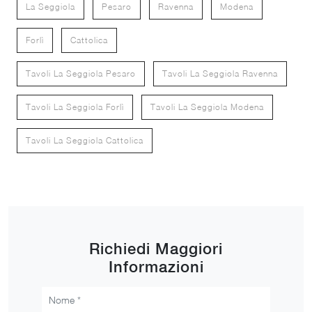
La Seggiola
Pesaro
Ravenna
Modena
Forlì
Cattolica
Tavoli La Seggiola Pesaro
Tavoli La Seggiola Ravenna
Tavoli La Seggiola Forlì
Tavoli La Seggiola Modena
Tavoli La Seggiola Cattolica
Richiedi Maggiori
Informazioni