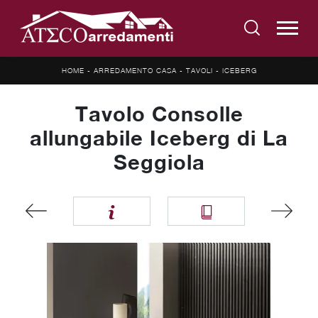
HOME
-
ARREDAMENTO CASA
-
TAVOLI
-
ICEBERG
Tavolo Consolle
allungabile Iceberg di La
Seggiola