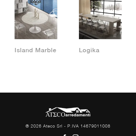
Island Marble
Logika
® 2026 Ateco Srl - P.IVA 14679011008