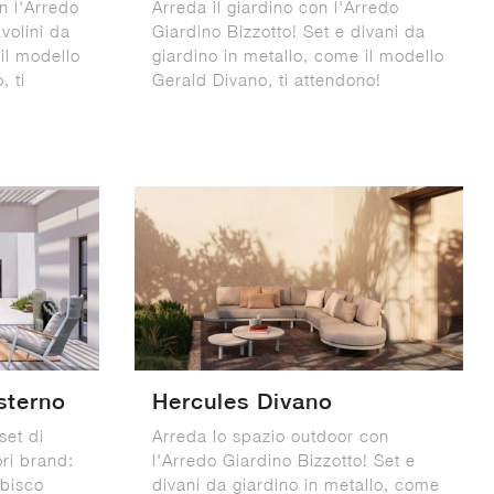
n l'Arredo
Arreda il giardino con l'Arredo
volini da
Giardino Bizzotto! Set e divani da
il modello
giardino in metallo, come il modello
 ti
Gerald Divano, ti attendono!
sterno
Hercules Divano
set di
Arreda lo spazio outdoor con
ori brand:
l'Arredo Giardino Bizzotto! Set e
Ibisco
divani da giardino in metallo, come