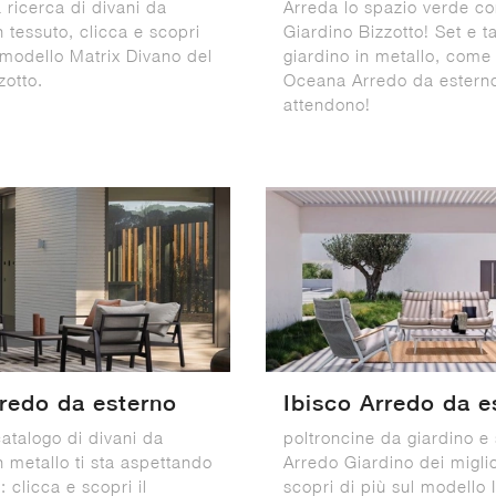
a ricerca di divani da
Arreda lo spazio verde co
n tessuto, clicca e scopri
Giardino Bizzotto! Set e ta
 modello Matrix Divano del
giardino in metallo, come 
zotto.
Oceana Arredo da esterno,
attendono!
rredo da esterno
Ibisco Arredo da e
atalogo di divani da
poltroncine da giardino e 
n metallo ti sta aspettando
Arredo Giardino dei migli
: clicca e scopri il
scopri di più sul modello 