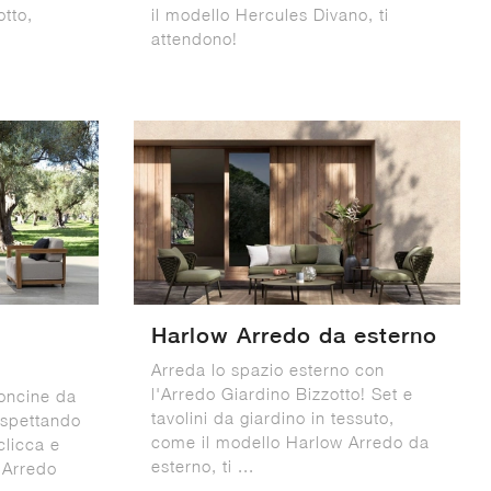
otto,
il modello Hercules Divano, ti
attendono!
Harlow Arredo da esterno
Arreda lo spazio esterno con
l'Arredo Giardino Bizzotto! Set e
oncine da
tavolini da giardino in tessuto,
 aspettando
come il modello Harlow Arredo da
clicca e
esterno, ti ...
 Arredo