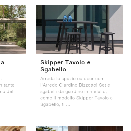
da
Skipper Tavolo e
Sgabello
:
Arreda lo spazio outdoor con
n tante
l'Arredo Giardino Bizzotto! Set e
ino del
sgabelli da giardino in metallo,
come il modello Skipper Tavolo e
Sgabello, ti ...