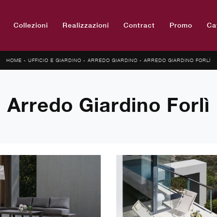
Collezioni
Realizzazioni
Contract
Promo
Ca
HOME
-
UFFICIO E GIARDINO
-
ARREDO GIARDINO
-
ARREDO GIARDINO FORLÌ
Arredo Giardino Forlì