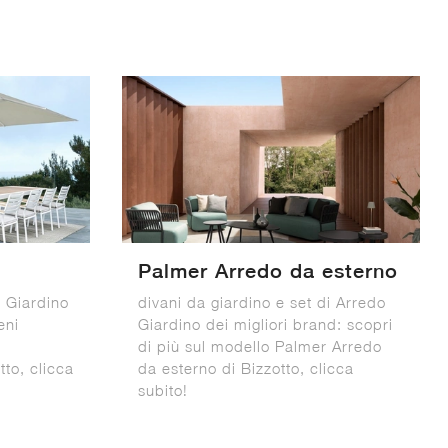
Palmer Arredo da esterno
o Giardino
divani da giardino e set di Arredo
eni
Giardino dei migliori brand: scopri
di più sul modello Palmer Arredo
to, clicca
da esterno di Bizzotto, clicca
subito!