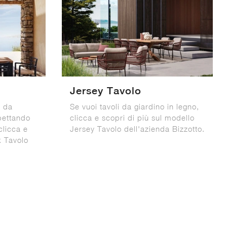
Jersey Tavolo
i da
Se vuoi tavoli da giardino in legno,
spettando
clicca e scopri di più sul modello
clicca e
Jersey Tavolo dell'azienda Bizzotto.
k Tavolo