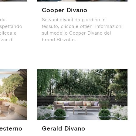
Cooper Divano
 da
Se vuoi divani da giardino in
 aspettando
tessuto, clicca e ottieni informazioni
clicca e
sul modello Cooper Divano del
izar di
brand Bizzotto.
esterno
Gerald Divano