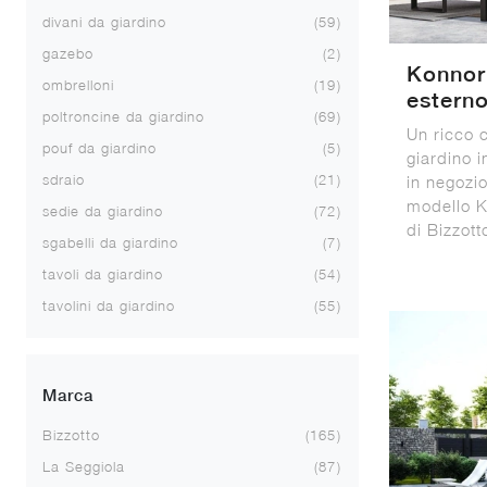
divani da giardino
59
gazebo
2
Konnor
ombrelloni
19
estern
poltroncine da giardino
69
Un ricco c
pouf da giardino
5
giardino i
sdraio
21
in negozio
modello K
sedie da giardino
72
di Bizzott
sgabelli da giardino
7
tavoli da giardino
54
tavolini da giardino
55
Marca
Bizzotto
165
La Seggiola
87