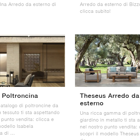
lna Arredo da esterno di
Arredo da esterno di Bizz
clicca subito!
 Poltroncina
Theseus Arredo da
esterno
catalogo di poltroncine da
n tessuto ti sta aspettando
Una ricca gamma di poltr
 punto vendita: clicca e
giardino in metallo ti sta
modello Isabela
nel nostro punto vendita: 
a di ...
scopri il modello Theseus