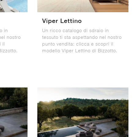
Viper Lettino
o in
Un ricco catalogo di sdraio in
nel nostro
tessuto ti sta aspettando nel nostro
 il
punto vendita: clicca e scopri il
izzotto.
modello Viper Lettino di Bizzotto.