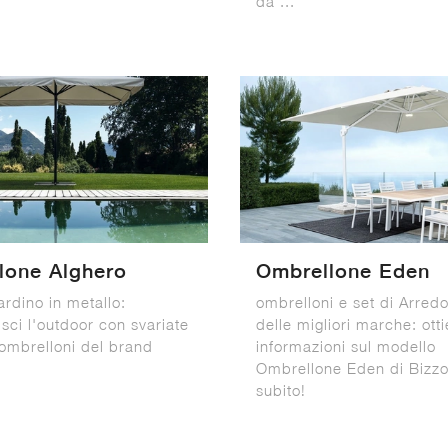
da ...
lone Alghero
Ombrellone Eden
ardino in metallo:
ombrelloni e set di Arred
sci l'outdoor con svariate
delle migliori marche: otti
 ombrelloni del brand
informazioni sul modello
Ombrellone Eden di Bizzot
subito!