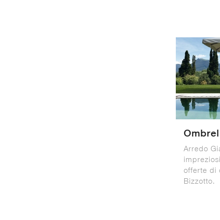
Ombrel
Arredo Gi
impreziosi
offerte di
Bizzotto.