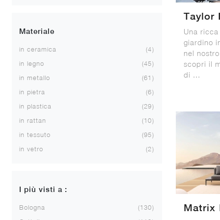
Taylor 
Materiale
Una ricca
giardino i
in ceramica
4
nel nostro
in legno
45
scopri il 
di ...
in metallo
61
in pietra
6
in plastica
29
in rattan
10
in tessuto
95
in vetro
2
I più visti a :
Matrix
Bologna
130