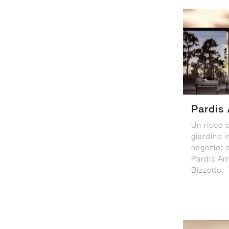
Pardis
Un ricco 
giardino i
negozio: c
Pardis Ar
Bizzotto.