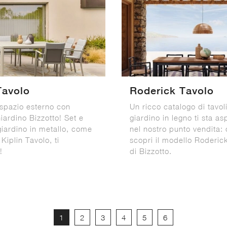
Tavolo
Roderick Tavolo
 spazio esterno con
Un ricco catalogo di tavol
iardino Bizzotto! Set e
giardino in legno ti sta a
giardino in metallo, come
nel nostro punto vendita: 
 Kiplin Tavolo, ti
scopri il modello Roderic
!
di Bizzotto.
1
2
3
4
5
6