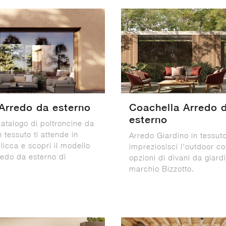
 Arredo da esterno
Coachella Arredo 
esterno
catalogo di poltroncine da
n tessuto ti attende in
Arredo Giardino in tessuto
licca e scopri il modello
impreziosisci l'outdoor co
redo da esterno di
opzioni di divani da giard
marchio Bizzotto.