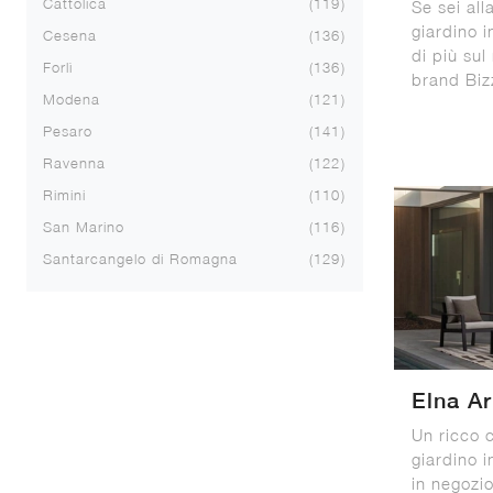
Cattolica
119
Se sei all
giardino i
Cesena
136
di più sul
Forlì
136
brand Biz
Modena
121
Pesaro
141
Ravenna
122
Rimini
110
San Marino
116
Santarcangelo di Romagna
129
Elna A
Un ricco c
giardino i
in negozio