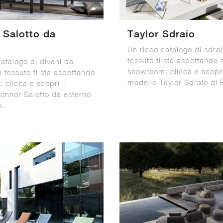
 Salotto da
Taylor Sdraio
o
Un ricco catalogo di sdrai
tessuto ti sta aspettando 
atalogo di divani da
showroom: clicca e scopri
n tessuto ti sta aspettando
modello Taylor Sdraio di B
: clicca e scopri il
onnor Salotto da esterno
o.