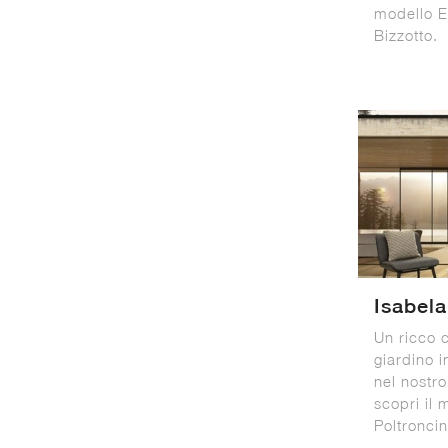
modello E
Bizzotto.
Isabela
Un ricco 
giardino i
nel nostro
scopri il 
Poltroncin