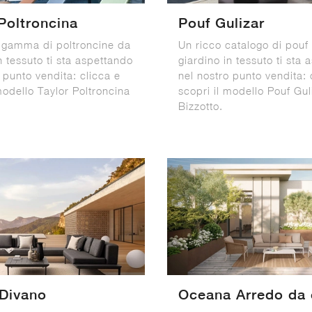
Poltroncina
Pouf Gulizar
 gamma di poltroncine da
Un ricco catalogo di pouf
n tessuto ti sta aspettando
giardino in tessuto ti sta
 punto vendita: clicca e
nel nostro punto vendita: 
modello Taylor Poltroncina
scopri il modello Pouf Gul
Bizzotto.
 Divano
Oceana Arredo da 