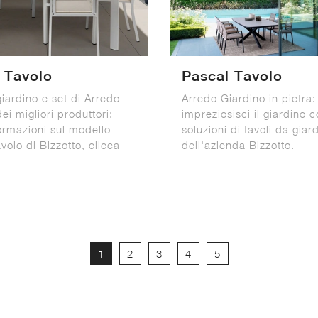
 Tavolo
Pascal Tavolo
giardino e set di Arredo
Arredo Giardino in pietra:
ei migliori produttori:
impreziosisci il giardino 
formazioni sul modello
soluzioni di tavoli da giar
olo di Bizzotto, clicca
dell'azienda Bizzotto.
1
2
3
4
5