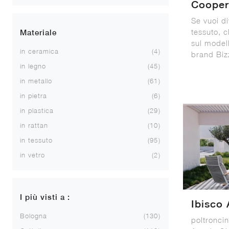
Cooper
Se vuoi di
tessuto, c
Materiale
sul model
in ceramica
4
brand Biz
in legno
45
in metallo
61
in pietra
6
in plastica
29
in rattan
10
in tessuto
95
in vetro
2
I più visti a :
Ibisco 
Bologna
130
poltroncin