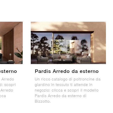
esterno
Pardis Arredo da esterno
i Arredo
Un ricco catalogo di poltroncine da
d: scopri
giardino in tessuto ti attende in
 Arredo
negozio: clicca e scopri il modello
icca
Pardis Arredo da esterno di
Bizzotto.