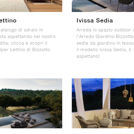
ettino
Ivissa Sedia
atalogo di sdraio in
Arreda lo spazio outdoor 
 sta aspettando nel nostro
l'Arredo Giardino Bizzotto
ita: clicca e scopri il
sedie da giardino in tess
per Lettino di Bizzotto.
il modello Ivissa Sedia, ti
aspettano!