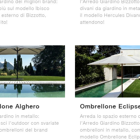
rdino dei migliori brand:
l'Arredo Giardino Bizzotto
più sul modello Ibisco
divani da giardino in met
esterno di Bizzotto,
il modello Hercules Divano
ito!
attendono!
lone Alghero
Ombrellone Eclips
ardino in metallo:
Arreda lo spazio esterno 
sci l'outdoor con svariate
l'Arredo Giardino Bizzotto
 ombrelloni del brand
ombrelloni in metallo, com
modello Ombrellone Eclips