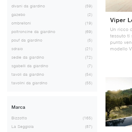
divani da giardino
59
gazebo
2
Viper L
ombrelloni
19
Un ricco c
poltroncine da giardino
69
tessuto ti
pouf da giardino
5
punto vend
modello Vi
sdraio
21
sedie da giardino
72
sgabelli da giardino
7
tavoli da giardino
54
tavolini da giardino
55
Marca
Bizzotto
165
La Seggiola
87