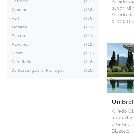
Arredo Gia
Cattolica
119
scopri di 
Cesena
136
Arredo da 
Forlì
136
clicca sub
Modena
121
Pesaro
141
Ravenna
122
Rimini
110
San Marino
116
Santarcangelo di Romagna
129
Ombrel
Arredo Gi
impreziosi
offerte di
Bizzotto.