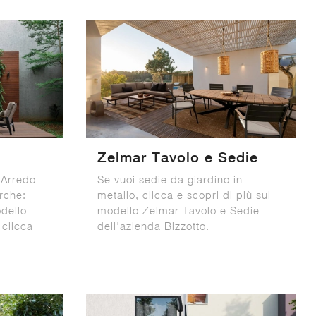
Zelmar Tavolo e Sedie
i Arredo
Se vuoi sedie da giardino in
arche:
metallo, clicca e scopri di più sul
odello
modello Zelmar Tavolo e Sedie
 clicca
dell'azienda Bizzotto.