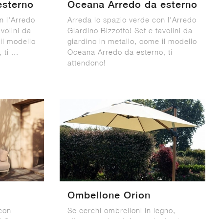
esterno
Oceana Arredo da esterno
n l'Arredo
Arreda lo spazio verde con l'Arredo
volini da
Giardino Bizzotto! Set e tavolini da
il modello
giardino in metallo, come il modello
ti ...
Oceana Arredo da esterno, ti
attendono!
Ombellone Orion
con
Se cerchi ombrelloni in legno,