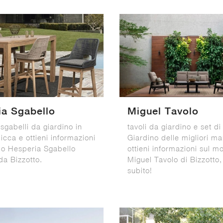
ia Sgabello
Miguel Tavolo
sgabelli da giardino in
tavoli da giardino e set d
licca e ottieni informazioni
Giardino delle migliori m
lo Hesperia Sgabello
ottieni informazioni sul m
da Bizzotto.
Miguel Tavolo di Bizzotto,
subito!