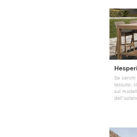
Hesper
Se cerchi 
tessuto, c
sul model
dell'azien