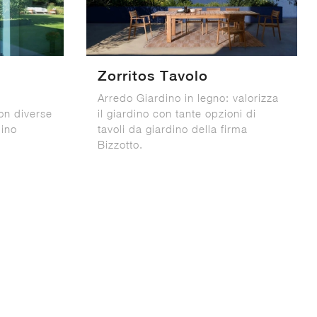
Zorritos Tavolo
Arredo Giardino in legno: valorizza
con diverse
il giardino con tante opzioni di
dino
tavoli da giardino della firma
Bizzotto.