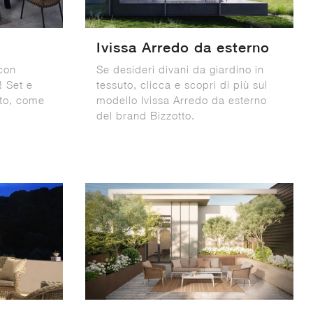
Ivissa Arredo da esterno
con
Se desideri divani da giardino in
! Set e
tessuto, clicca e scopri di più sul
uto, come
modello Ivissa Arredo da esterno
del brand Bizzotto.