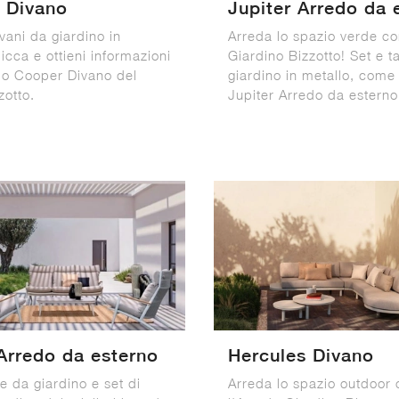
 Divano
Jupiter Arredo da 
vani da giardino in
Arreda lo spazio verde co
licca e ottieni informazioni
Giardino Bizzotto! Set e ta
lo Cooper Divano del
giardino in metallo, come 
zotto.
Jupiter Arredo da esterno, 
Arredo da esterno
Hercules Divano
e da giardino e set di
Arreda lo spazio outdoor 