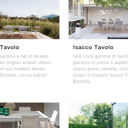
 Tavolo
Isacco Tavolo
giardino e set di Arredo
Una ricca gamma di tavol
ei migliori brand: ottieni
giardino in pietra ti aspet
oni sul modello Nestor
nostro punto vendita: clic
Bizzotto, clicca subito!
scopri il modello Isacco T
Bizzotto.