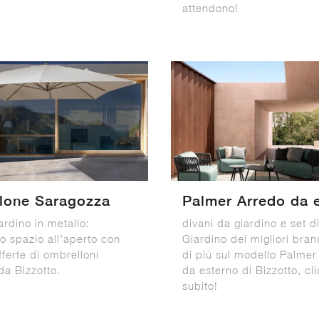
attendono!
lone Saragozza
Palmer Arredo da 
ardino in metallo:
divani da giardino e set d
lo spazio all'aperto con
Giardino dei migliori bran
fferte di ombrelloni
di più sul modello Palmer
da Bizzotto.
da esterno di Bizzotto, cl
subito!