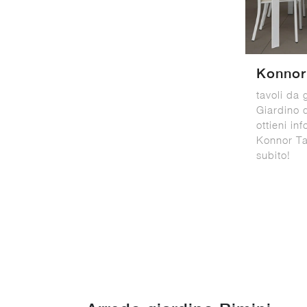
Konnor
tavoli da 
Giardino d
ottieni in
Konnor Tav
subito!