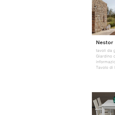
Nestor
tavoli da 
Giardino d
informazi
Tavolo di 