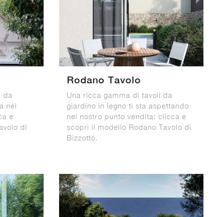
Rodano Tavolo
i da
Una ricca gamma di tavoli da
ta nel
giardino in legno ti sta aspettando
ca e
nel nostro punto vendita: clicca e
avolo di
scopri il modello Rodano Tavolo di
Bizzotto.