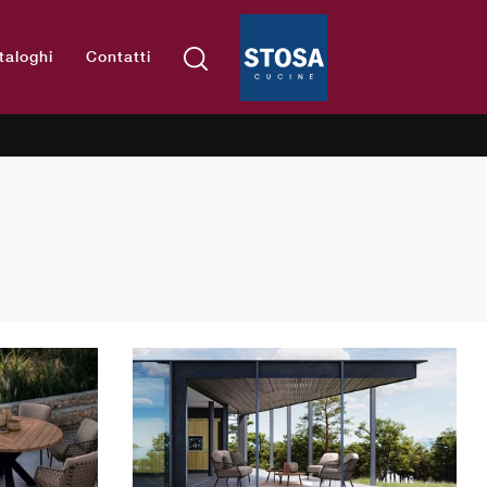
taloghi
Contatti
i