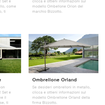
! Set e
clicca e ottieni informazioni sul
allo, come
modello Ombellone Orion del
, ti
marchio Bizzotto.
e
Ombrellone Orland
con
Se desideri ombrelloni in metallo,
! Set e
clicca e ottieni informazioni sul
e il
modello Ombrellone Orland della
e, ti
firma Bizzotto.