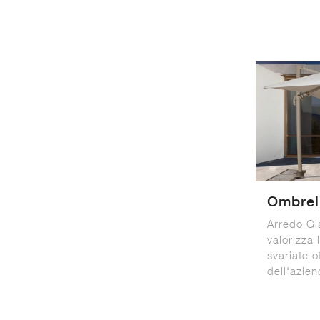
Ombrel
Arredo Gi
valorizza 
svariate o
dell'azien