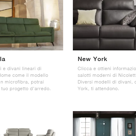
la
New York
i e divani lineari di
Clicca e ottieni informazio
 Home come il modello
salotti moderni di Nicolet
in microfibra, potrai
Diversi modelli di divani
l tuo progetto d'arredo.
York, ti attendono.