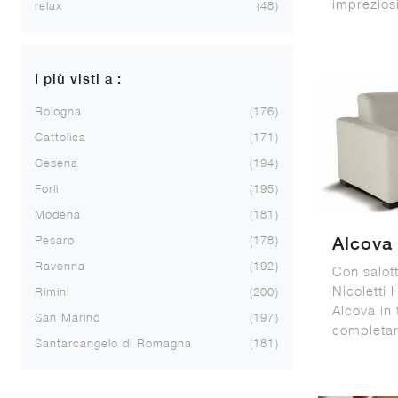
impreziosir
relax
48
I più visti a :
Bologna
176
Cattolica
171
Cesena
194
Forlì
195
Modena
181
Pesaro
178
Alcova
Ravenna
192
Con salott
Nicoletti
Rimini
200
Alcova in 
San Marino
197
completar
Santarcangelo di Romagna
181