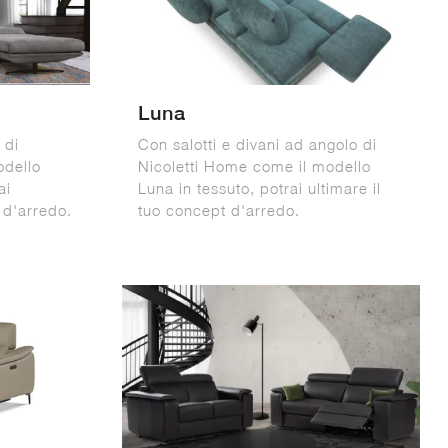
Luna
 di
Con salotti e divani ad angolo di
odello
Nicoletti Home come il modello
ai
Luna in tessuto, potrai ultimare il
 d'arredo.
tuo concept d'arredo.