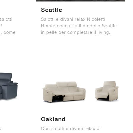
Seattle
salotti
Salotti e divani relax Nicoletti
e!
Home: ecco a te il modello Seattle
ni, come
in pelle per completare il living.
Oakland
di
Con salotti e divani relax di