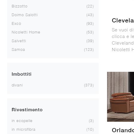
Bizzotto
22
Doimo Salotti
43
Clevel
Excò
93
Se vuoi di
Nicoletti Home
53
clicca e l
Salvetti
39
Cleveland
Nicoletti
Samoa
123
Imbottiti
divani
373
Rivestimento
in ecopelle
3
Orland
in microfibra
10