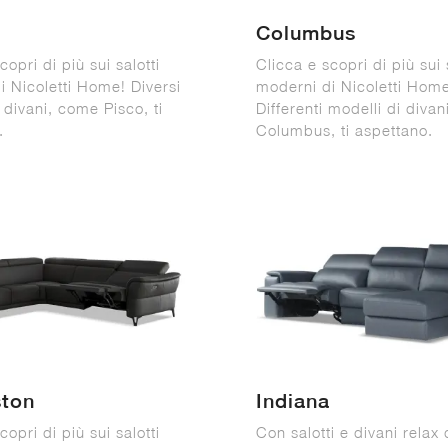
Columbus
copri di più sui salotti
Clicca e scopri di più sui 
i Nicoletti Home! Diversi
moderni di Nicoletti Hom
 divani, come Pisco, ti
Differenti modelli di diva
.
Columbus, ti aspettano.
ston
Indiana
copri di più sui salotti
Con salotti e divani relax 