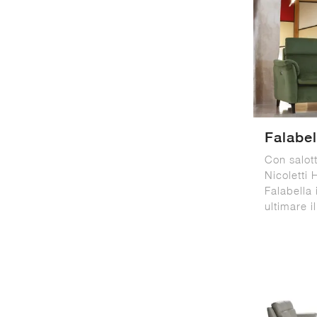
Falabel
Con salott
Nicoletti
Falabella 
ultimare i