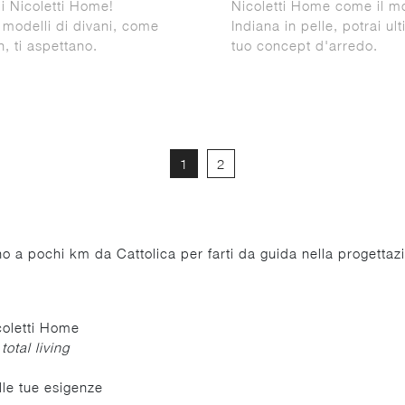
i Nicoletti Home!
Nicoletti Home come il m
 modelli di divani, come
Indiana in pelle, potrai ult
, ti aspettano.
tuo concept d'arredo.
1
2
ono a pochi km da Cattolica per farti da guida nella progettaz
coletti Home
o
total living
lle tue esigenze