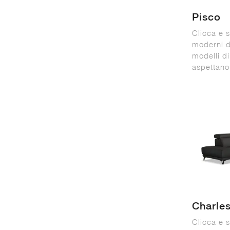
Pisco
Clicca e s
moderni d
modelli di
aspettano
Charle
Clicca e s