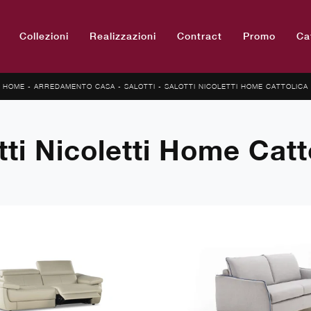
Collezioni
Realizzazioni
Contract
Promo
Ca
HOME
-
ARREDAMENTO CASA
-
SALOTTI
-
SALOTTI NICOLETTI HOME CATTOLICA
tti Nicoletti Home Catt