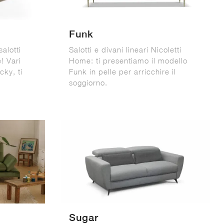
Funk
salotti
Salotti e divani lineari Nicoletti
! Vari
Home: ti presentiamo il modello
cky, ti
Funk in pelle per arricchire il
soggiorno.
Sugar