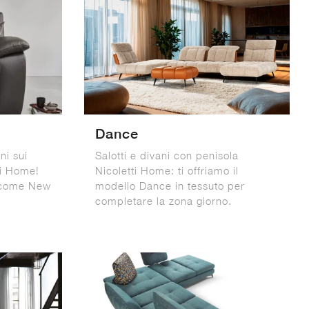
Dance
ni sui
Salotti e divani con penisola
ti Home!
Nicoletti Home: ti offriamo il
, come New
modello Dance in tessuto per
completare la zona giorno.