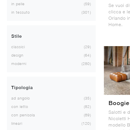
in pelle
59
Se vuoi di
clicca e l
in tessuto
301
Orlando in
Home.
Stile
classici
29
design
64
moderni
280
Tipologia
ad angolo
35
Boogie
con letto
82
Salotti e 
con penisola
89
Nicoletti 
lineari
120
modello B