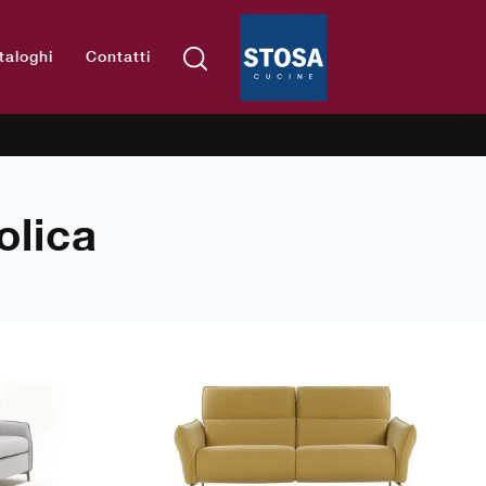
taloghi
Contatti
olica