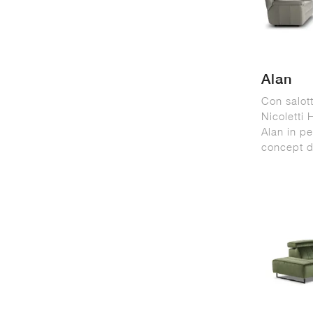
Alan
Con salott
Nicoletti
Alan in pe
concept d