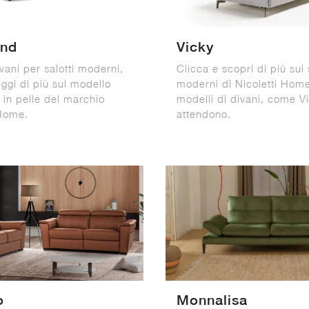
and
Vicky
vani per salotti moderni,
Clicca e scopri di più sui 
eggi di più sul modello
moderni di Nicoletti Home
 in pelle del marchio
modelli di divani, come Vi
 Home.
attendono.
o
Monnalisa