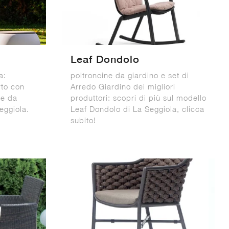
Leaf Dondolo
a:
poltroncine da giardino e set di
rto con
Arredo Giardino dei migliori
ne da
produttori: scopri di più sul modello
eggiola.
Leaf Dondolo di La Seggiola, clicca
subito!