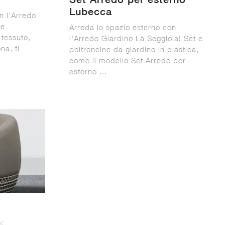
Lubecca
n l'Arredo
 e
Arreda lo spazio esterno con
 tessuto,
l'Arredo Giardino La Seggiola! Set e
na, ti
poltroncine da giardino in plastica,
come il modello Set Arredo per
esterno ...
: