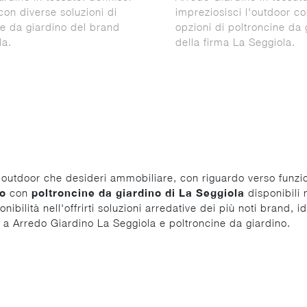
con diverse soluzioni di
impreziosisci l'outdoor co
ne da giardino del brand
opzioni di poltroncine da 
la.
della firma La Seggiola.
zi outdoor che desideri ammobiliare, con riguardo verso funzi
no
con
poltroncine da giardino di La Seggiola
disponibili
ilità nell'offrirti soluzioni arredative dei più noti brand, ide
o a Arredo Giardino La Seggiola e poltroncine da giardino.