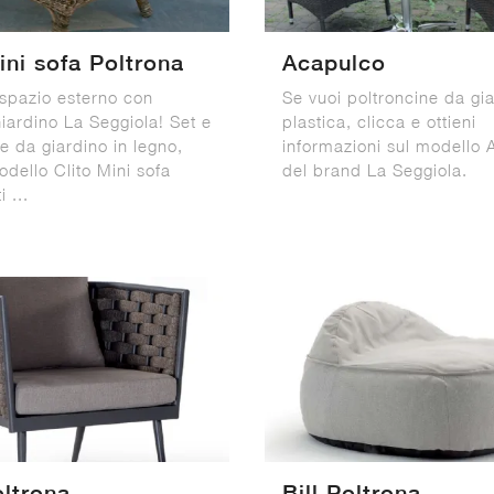
ini sofa Poltrona
Acapulco
 spazio esterno con
Se vuoi poltroncine da gia
iardino La Seggiola! Set e
plastica, clicca e ottieni
e da giardino in legno,
informazioni sul modello
dello Clito Mini sofa
del brand La Seggiola.
i ...
oltrona
Bill Poltrona