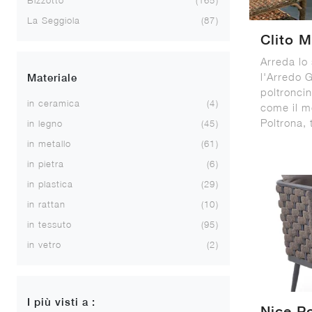
Bizzotto
165
La Seggiola
87
Clito M
Arreda lo
l'Arredo G
Materiale
poltroncin
in ceramica
4
come il mo
Poltrona, t
in legno
45
in metallo
61
in pietra
6
in plastica
29
in rattan
10
in tessuto
95
in vetro
2
I più visti a :
Nice P