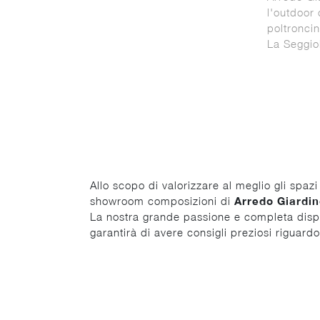
l'outdoor 
poltronci
La Seggio
Allo scopo di valorizzare al meglio gli spa
showroom composizioni di
Arredo Giardi
La nostra grande passione e completa disponib
garantirà di avere consigli preziosi riguard