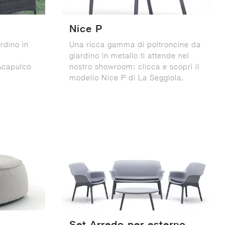
Nice P
rdino in
Una ricca gamma di poltroncine da
giardino in metallo ti attende nel
 Acapulco
nostro showroom: clicca e scopri il
modello Nice P di La Seggiola.
Set Arredo per esterno