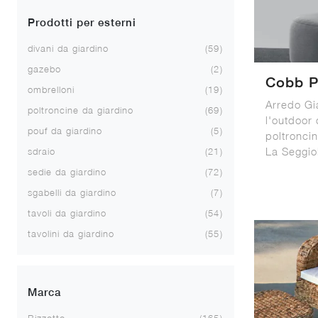
Prodotti per esterni
divani da giardino
59
gazebo
2
Cobb P
ombrelloni
19
Arredo Gia
poltroncine da giardino
69
l'outdoor 
pouf da giardino
5
poltronci
La Seggio
sdraio
21
sedie da giardino
72
sgabelli da giardino
7
tavoli da giardino
54
tavolini da giardino
55
Marca