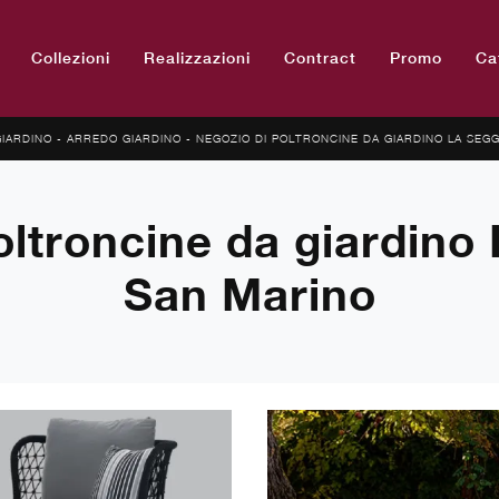
Collezioni
Realizzazioni
Contract
Promo
Ca
GIARDINO
-
ARREDO GIARDINO
-
NEGOZIO DI POLTRONCINE DA GIARDINO LA SEGG
oltroncine da giardino 
San Marino