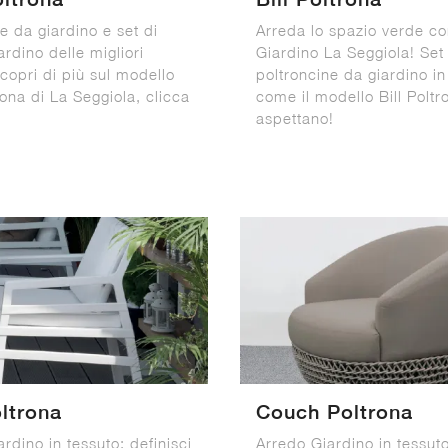
e da giardino e set di
Arreda lo spazio verde co
rdino delle migliori
Giardino La Seggiola! Set
copri di più sul modello
poltroncine da giardino in
ona di La Seggiola, clicca
come il modello Bill Poltro
aspettano!
ltrona
Couch Poltrona
rdino in tessuto: definisci
Arredo Giardino in tessuto