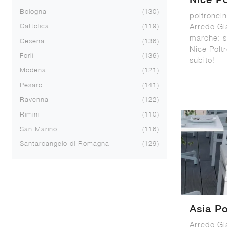
Bologna
130
poltroncin
Arredo Gia
Cattolica
119
marche: s
Cesena
136
Nice Poltr
Forlì
136
subito!
Modena
121
Pesaro
141
Ravenna
122
Rimini
110
San Marino
116
Santarcangelo di Romagna
129
Asia Po
Arredo Gia